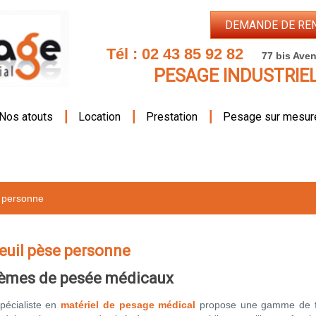
DEMANDE DE RE
Tél :
02 43 85 92 82
77 bis Aven
PESAGE INDUSTRIE
|
|
|
Nos atouts
Location
Prestation
Pesage sur mesur
e personne
euil pèse personne
èmes de pesée médicaux
spécialiste en
matériel de pesage médical
propose une gamme de
f