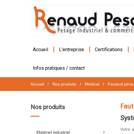
|
|
|
Accueil
L'entreprise
Certifications
Infos pratiques / contact
Accueil
/
Nos produits
/
Médical
/
Fauteuil pès
Faut
Nos produits
Syst
Votre 
Matériel industriel