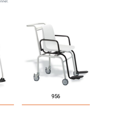
onnel.
956