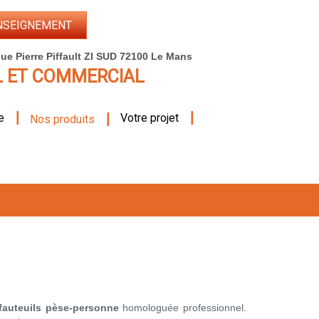
NSEIGNEMENT
ue Pierre Piffault ZI SUD 72100 Le Mans
L ET COMMERCIAL
|
|
|
e
Votre projet
Nos produits
auteuils pèse-personne
homologuée professionnel.