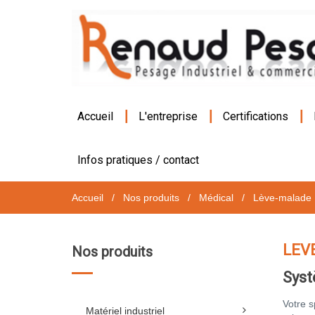
|
|
|
Accueil
L'entreprise
Certifications
Infos pratiques / contact
Accueil
/
Nos produits
/
Médical
/
Lève-malade
LEV
Nos produits
Syst
Votre s
Matériel industriel