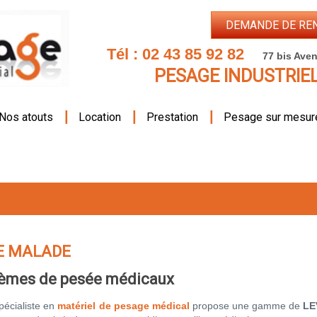
DEMANDE DE RE
Tél :
02 43 85 92 82
77 bis Aven
PESAGE INDUSTRIE
|
|
|
Nos atouts
Location
Prestation
Pesage sur mesur
E MALADE
èmes de pesée médicaux
pécialiste en
matériel de pesage médical
propose une gamme de
LE