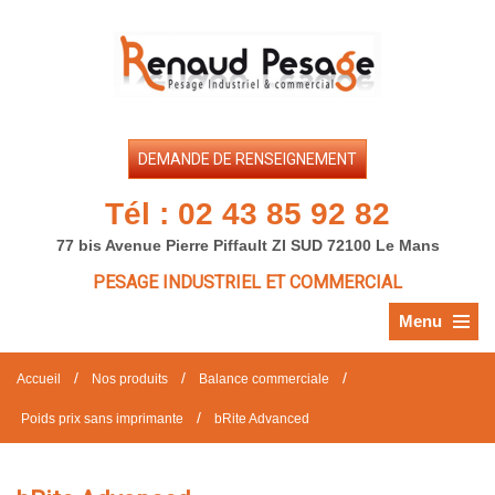
DEMANDE DE RENSEIGNEMENT
Tél :
02 43 85 92 82
77 bis Avenue Pierre Piffault ZI SUD 72100 Le Mans
PESAGE INDUSTRIEL ET COMMERCIAL
Menu
/
/
/
Accueil
Nos produits
Balance commerciale
/
Poids prix sans imprimante
bRite Advanced