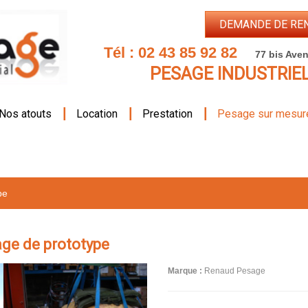
DEMANDE DE RE
Tél :
02 43 85 92 82
77 bis Aven
PESAGE INDUSTRIE
|
|
|
Nos atouts
Location
Prestation
Pesage sur mesur
pe
ge de prototype
Marque :
Renaud Pesage