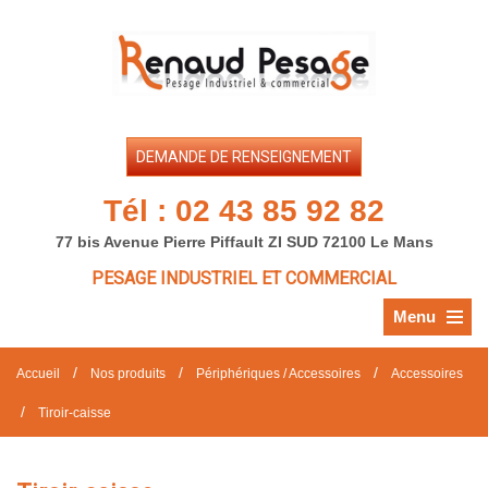
DEMANDE DE RENSEIGNEMENT
Tél :
02 43 85 92 82
77 bis Avenue Pierre Piffault ZI SUD 72100 Le Mans
PESAGE INDUSTRIEL ET COMMERCIAL
Menu
/
/
/
Accueil
Nos produits
Périphériques / Accessoires
Accessoires
/
Tiroir-caisse