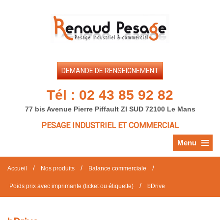
DEMANDE DE RENSEIGNEMENT
Tél :
02 43 85 92 82
77 bis Avenue Pierre Piffault ZI SUD 72100 Le Mans
PESAGE INDUSTRIEL ET COMMERCIAL
Menu
/
/
/
Accueil
Nos produits
Balance commerciale
/
Poids prix avec imprimante (ticket ou étiquette)
bDrive