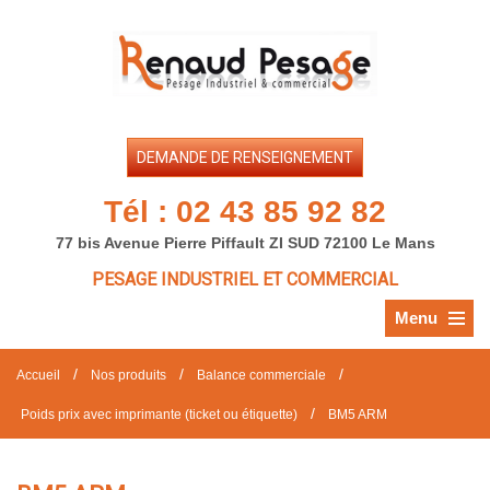
DEMANDE DE RENSEIGNEMENT
Tél :
02 43 85 92 82
77 bis Avenue Pierre Piffault ZI SUD 72100 Le Mans
PESAGE INDUSTRIEL ET COMMERCIAL
Menu
/
/
/
Accueil
Nos produits
Balance commerciale
/
Poids prix avec imprimante (ticket ou étiquette)
BM5 ARM